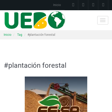
Inicio
Toggl
navig
Inicio
Tag
#plantación forestal
#plantación forestal