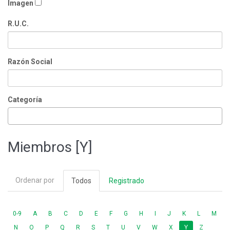
Imagen
R.U.C.
Razón Social
Categoría
Miembros [Y]
Ordenar por
Todos
Registrado
0-9
A
B
C
D
E
F
G
H
I
J
K
L
M
N
O
P
Q
R
S
T
U
V
W
X
Y
Z