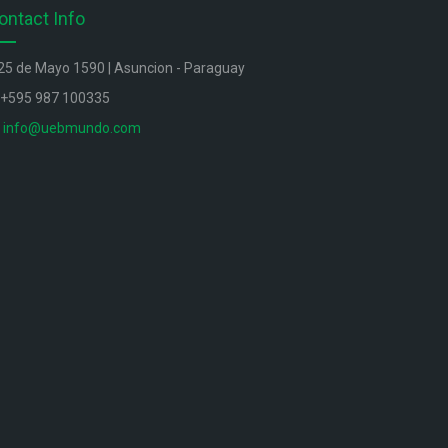
ontact Info
25 de Mayo 1590 | Asuncion - Paraguay
+595 987 100335
info@uebmundo.com