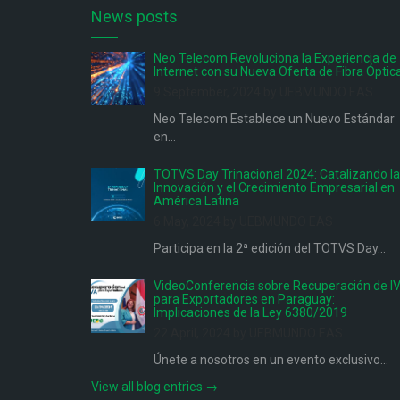
News posts
Neo Telecom Revoluciona la Experiencia de
Internet con su Nueva Oferta de Fibra Óptic
9 September, 2024 by UEBMUNDO EAS
Neo Telecom Establece un Nuevo Estándar
en...
TOTVS Day Trinacional 2024: Catalizando la
Innovación y el Crecimiento Empresarial en
América Latina
6 May, 2024 by UEBMUNDO EAS
Participa en la 2ª edición del TOTVS Day...
VideoConferencia sobre Recuperación de I
para Exportadores en Paraguay:
Implicaciones de la Ley 6380/2019
22 April, 2024 by UEBMUNDO EAS
Únete a nosotros en un evento exclusivo...
View all blog entries →