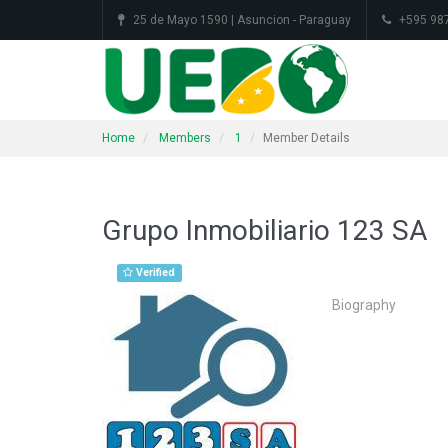
25 de Mayo 1590 | Asuncion - Paraguay
+595 98
Home
Members
1
Member Details
Grupo Inmobiliario 123 SA
Verified
Biography