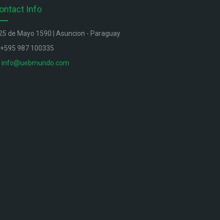
ontact Info
25 de Mayo 1590 | Asuncion - Paraguay
+595 987 100335
info@uebmundo.com