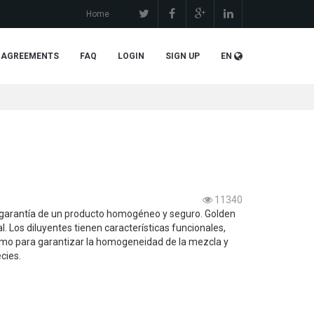
Home
 AGREEMENTS
FAQ
LOGIN
SIGN UP
EN
11340
la garantía de un producto homogéneo y seguro. Golden
. Los diluyentes tienen características funcionales,
omo para garantizar la homogeneidad de la mezcla y
cies.