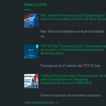
News posts
Neo Telecom Revoluciona la Experiencia de
Internet con su Nueva Oferta de Fibra Óptic
9 September, 2024 by UEBMUNDO EAS
Neo Telecom Establece un Nuevo Estándar
en...
TOTVS Day Trinacional 2024: Catalizando la
Innovación y el Crecimiento Empresarial en
América Latina
6 May, 2024 by UEBMUNDO EAS
Participa en la 2ª edición del TOTVS Day...
VideoConferencia sobre Recuperación de I
para Exportadores en Paraguay:
Implicaciones de la Ley 6380/2019
22 April, 2024 by UEBMUNDO EAS
Únete a nosotros en un evento exclusivo...
View all blog entries →