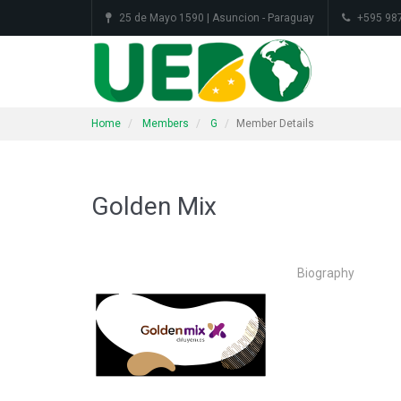
25 de Mayo 1590 | Asuncion - Paraguay
+595 98
Home
Members
G
Member Details
Golden Mix
Biography