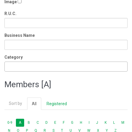
Image
R.U.C.
Business Name
Category
Members [A]
Sort by
All
Registered
0-9
A
B
C
D
E
F
G
H
I
J
K
L
M
N
O
P
Q
R
S
T
U
V
W
X
Y
Z