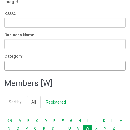
Image
R.U.C.
Business Name
Category
Members [W]
Sort by
All
Registered
0-9
A
B
C
D
E
F
G
H
I
J
K
L
M
N
O
P
Q
R
S
T
U
V
W
X
Y
Z